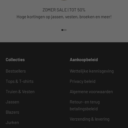
ZOMER SALE | TOT 50%
Hoge kortingen op jassen, vesten, broeken en meer!
Naar artikel 1
Naar artikel 2
Naar artikel 3
Collecties
Aankoopbeleid
Bestsellers
Wettelijke kennisgeving
Tops & T-shirts
Privacy beleid
Truien & Vesten
Algemene voorwaarden
Jassen
Retour- en terug
betalingsbeleid
Blazers
Verzending & levering
Jurken