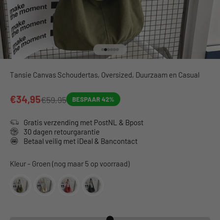
Naar artikel 1
Naar artikel 2
Naar artikel 3
Naar artikel 4
Naar artikel 5
Naar artikel 6
Tansie Canvas Schoudertas, Oversized, Duurzaam en Casual
€34,95
€59,95
BESPAAR 42%
Gratis verzending met PostNL & Bpost
30 dagen retourgarantie
Betaal veilig met iDeal & Bancontact
Kleur
Kleur
-
Groen (nog maar 5 op voorraad)