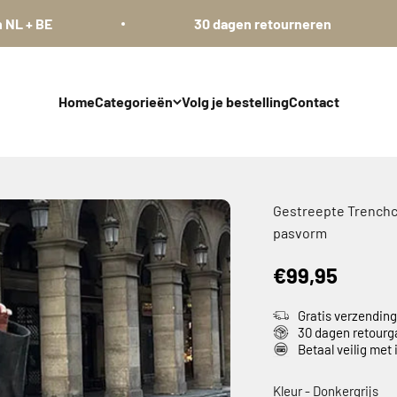
30 dagen retourneren
Home
Categorieën
Volg je bestelling
Contact
Gestreepte Trenchc
pasvorm
€99,95
Gratis verzendin
30 dagen retourg
Betaal veilig met
Kl
Kleur
-
Donkergrijs