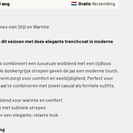
8 aug.
Gratis
Verzending
mes met Stijl en Warmte
arm dit seizoen met deze elegante trenchcoat in moderne
s combineert een luxueuze wolblend met een tijdloos
De donkergrijze strepen geven de jas een moderne touch,
vorm zorgt voor comfort en veelzijdigheid. Perfect voor
eaal te combineren met zowel casual als formele outfits.
blend voor warmte en comfort
at met subtiele strepen
r een elegante, relaxte look
ing