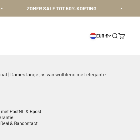
ZOMER SALE TOT 50% KORTING
Gratis
EUR €
Zoeken
Winkelwa
oat | Dames lange jas van wolblend met elegante
g met PostNL & Bpost
arantie
 iDeal & Bancontact
eur