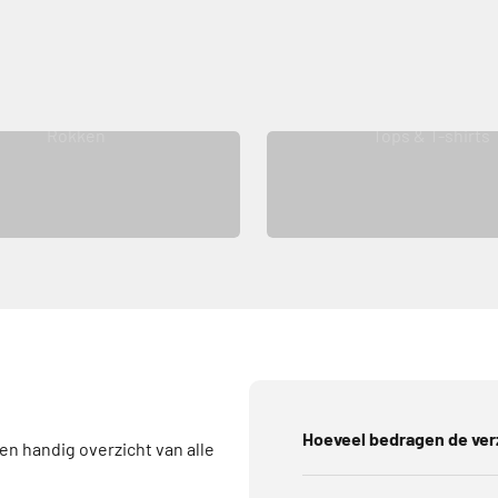
Rokken
Tops & T-shirts
Hoeveel bedragen de ve
een handig overzicht van alle