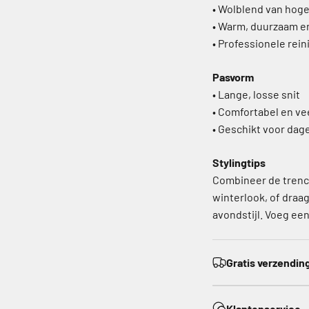
• Wolblend van hoge
• Warm, duurzaam 
• Professionele rei
Pasvorm
• Lange, losse snit
• Comfortabel en vee
• Geschikt voor dag
Stylingtips
Combineer de trench
winterlook, of draa
avondstijl. Voeg een
Gratis verzendin
Klantenservice