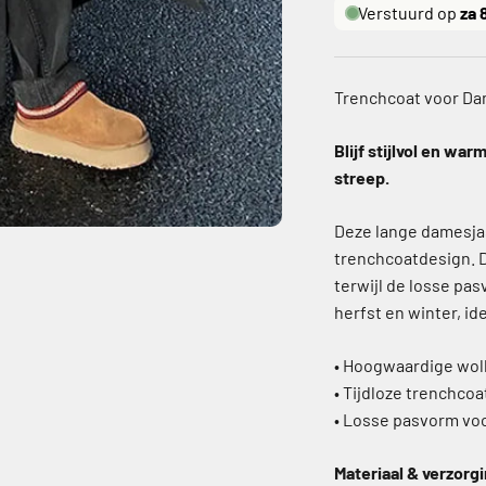
Verstuurd op
za 
Trenchcoat voor Da
Blijf stijlvol en w
streep.
Deze lange damesja
trenchcoatdesign. 
terwijl de losse pas
herfst en winter, id
• Hoogwaardige wol
• Tijdloze trenchco
• Losse pasvorm voo
Materiaal & verzorg