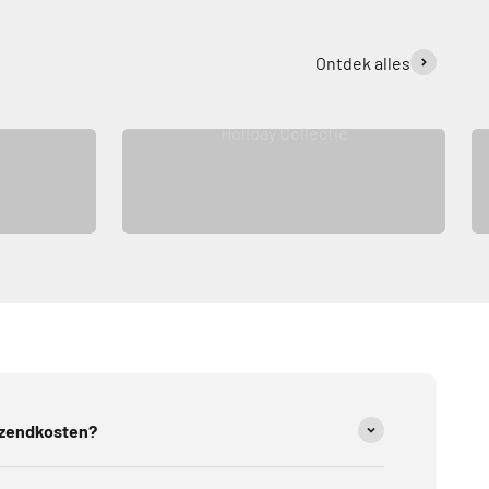
Ontdek alles
Holiday Collectie
rzendkosten?