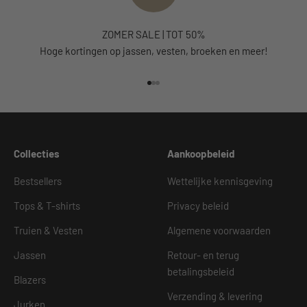
ZOMER SALE | TOT 50%
Hoge kortingen op jassen, vesten, broeken en meer!
Naar artikel 1
Naar artikel 2
Naar artikel 3
Collecties
Aankoopbeleid
Bestsellers
Wettelijke kennisgeving
Tops & T-shirts
Privacy beleid
Truien & Vesten
Algemene voorwaarden
Jassen
Retour- en terug
betalingsbeleid
Blazers
Verzending & levering
Jurken