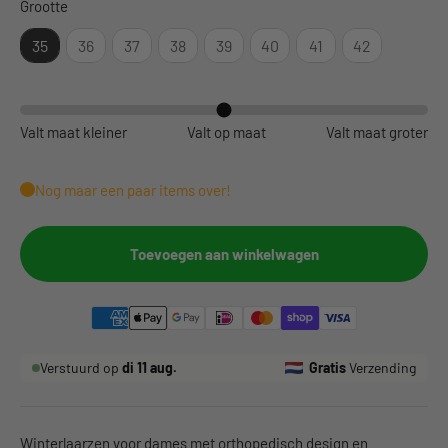
Grootte
Grootte
35
36
37
38
39
40
41
42
Valt maat kleiner
Valt op maat
Valt maat groter
Nog maar een paar items over!
Toevoegen aan winkelwagen
Verstuurd op
di 11 aug.
Gratis
Verzending
Winterlaarzen voor dames met orthopedisch design en