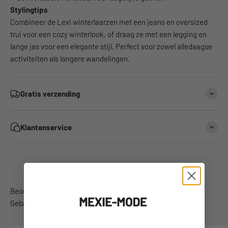
Stylingtips
Combineer de Lexi winterlaarzen met een jeans en oversized
trui voor een cozy winterlook, of draag ze met een legging en
lange jas voor een elegante stijl. Perfect voor zowel alledaagse
activiteiten als langere wandelingen.
Gratis verzending
Klantenservice
Gebasseerd op 1289 beoordelingen.