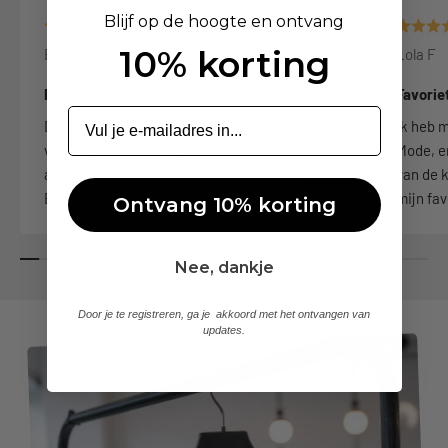
Blijf op de hoogte en ontvang
10% korting
Ella H
Lola F
Perfecte kwaliteit en pasvorm
Favorie
De kwaliteit van de producten overtrof mijn
Ik heb m
verwachtingen. Ik ben erg blij met mijn
Mode, en
aankoop en zal hier zeker weer winkelen.
van de k
Een aanrader!
mijn fav
Ontvang 10% korting
Nee, dankje
Door je te registreren, ga je akkoord met het ontvangen van
updates.