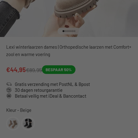
Naar artikel 1
Naar artikel 2
Naar artikel 3
Naar artikel 4
Naar artikel 5
Naar artikel 6
Naar artikel 7
Lexi winterlaarzen dames | Orthopedische laarzen met Comfort+
zool en warme voering
€44,95
€89,95
BESPAAR 50%
Gratis verzending met PostNL & Bpost
30 dagen retourgarantie
Betaal veilig met iDeal & Bancontact
Kleur
Kleur
-
Beige