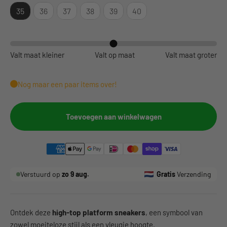
35
36
37
38
39
40
Valt maat kleiner
Valt op maat
Valt maat groter
Nog maar een paar items over!
Toevoegen aan winkelwagen
Verstuurd op
zo 9 aug.
Gratis
Verzending
Ontdek deze
high-top platform sneakers
, een symbool van
zowel moeiteloze stijl als een vleugje hoogte.