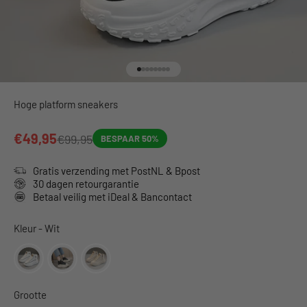
Naar artikel 1
Naar artikel 2
Naar artikel 3
Naar artikel 4
Naar artikel 5
Naar artikel 6
Naar artikel 7
Naar artikel 8
Hoge platform sneakers
€49,95
€99,95
BESPAAR 50%
Gratis verzending met PostNL & Bpost
30 dagen retourgarantie
Betaal veilig met iDeal & Bancontact
Kleur
Kleur
-
Wit
Grootte
Grootte