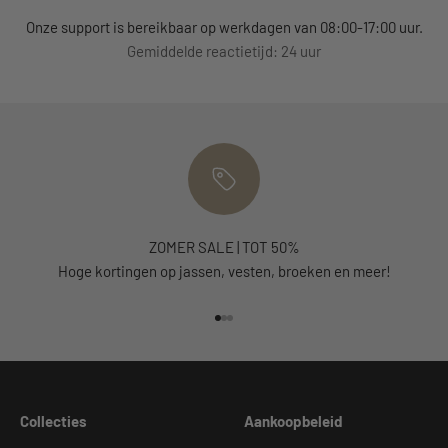
Onze support is bereikbaar op werkdagen van 08:00-17:00 uur.
Gemiddelde reactietijd: 24 uur
ZOMER SALE | TOT 50%
Hoge kortingen op jassen, vesten, broeken en meer!
Naar artikel 1
Naar artikel 2
Naar artikel 3
Collecties
Aankoopbeleid