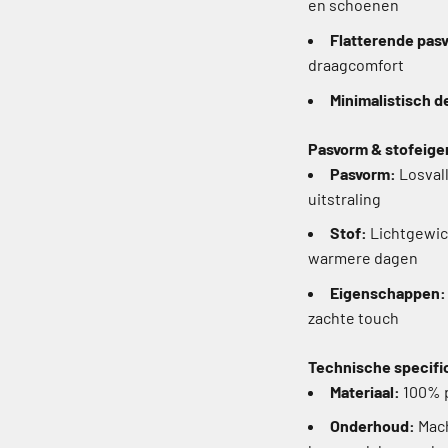
en schoenen
Flatterende pas
draagcomfort
Minimalistisch d
Pasvorm & stofeig
Pasvorm:
Losvall
uitstraling
Stof:
Lichtgewich
warmere dagen
Eigenschappen:
zachte touch
Technische specifi
Materiaal:
100% p
Onderhoud:
Mach