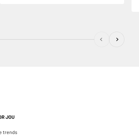
Vorige
Volgende
OR JOU