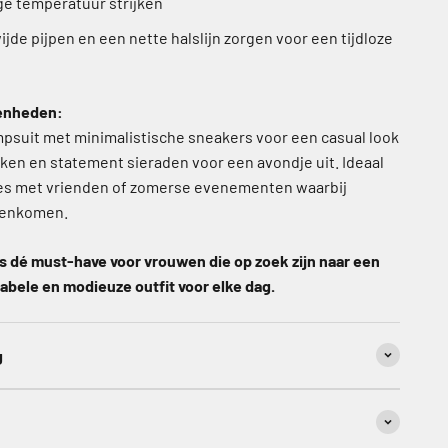
ge temperatuur strijken
jde pijpen en een nette halslijn zorgen voor een tijdloze
genheden:
psuit met minimalistische sneakers voor een casual look
ken en statement sieraden voor een avondje uit. Ideaal
hes met vrienden of zomerse evenementen waarbij
amenkomen.
s dé must-have voor vrouwen die op zoek zijn naar een
tabele en modieuze outfit voor elke dag.
g