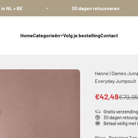
 BE
30 dagen retourneren
Home
Categorieën
Volg je bestelling
Contact
Hanne | Dames Jumps
Everyday Jumpsuit
€42,49
€79,95
Gratis verzendin
30 dagen retourg
Betaal veilig met
Kleur
-
Roze (nog 7 op