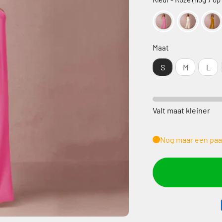
Maat
Maat
S
M
L
Valt maat kleiner
Nog maar een paa