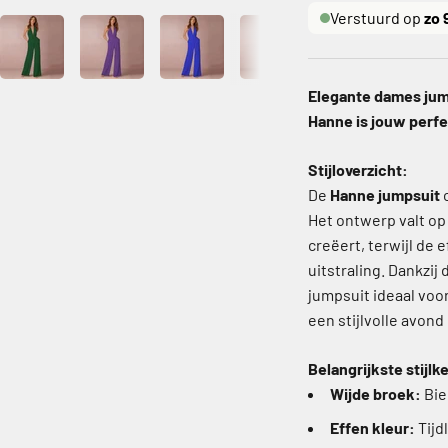
Verstuurd op
zo 
Elegante dames jum
Hanne is jouw perfec
Stijloverzicht:
De
Hanne jumpsuit
c
Het ontwerp valt op
creëert, terwijl de 
uitstraling. Dankzij
jumpsuit ideaal voo
een stijlvolle avond 
Belangrijkste stijl
Wijde broek:
Bie
Effen kleur:
Tijd