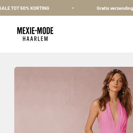
Naar inhoud
T 50% KORTING
Gratis verzending in NL +
Mexie-mode