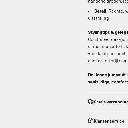
hangend drogen, la
Detail:
Rechte, wi
uitstraling
Stylingtips & gele
Combineer deze jum
of met elegante hak
voor kantoor, lunc
comfort en stijl s
De Hanne jumpsuit i
veelzijdige, comfor
Gratis verzendin
Klantenservice