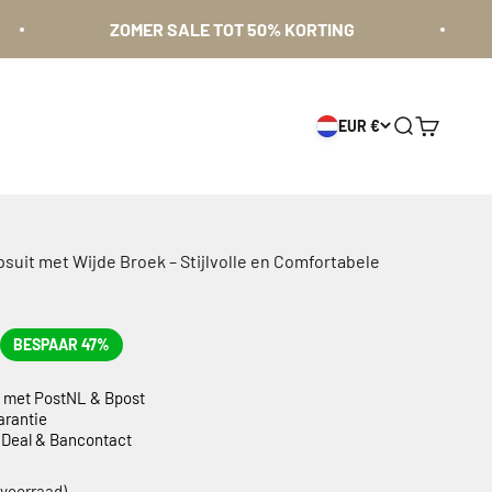
ZOMER SALE TOT 50% KORTING
Gr
EUR €
Zoeken
Winkelwa
uit met Wijde Broek – Stijlvolle en Comfortabele
BESPAAR 47%
g met PostNL & Bpost
arantie
 iDeal & Bancontact
Kleur
 voorraad)