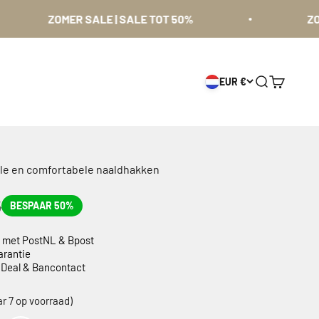
ZOMER SALE | SALE TOT 50%
ZOMER SA
EUR €
Zoeken
Winkelwa
olle en comfortabele naaldhakken
5
BESPAAR 50%
g met PostNL & Bpost
arantie
 iDeal & Bancontact
Kleur
r 7 op voorraad)