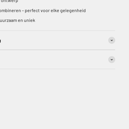
k ontwerp
ombineren – perfect voor elke gelegenheid
duurzaam en uniek
g