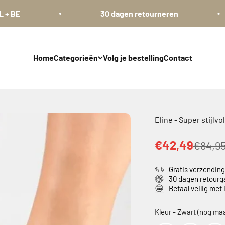
30 dagen retourneren
Home
Categorieën
Volg je bestelling
Contact
Eline - Super stijlv
€42,49
€84,9
Gratis verzendin
30 dagen retourg
Betaal veilig met
Kleur
-
Zwart (nog maa