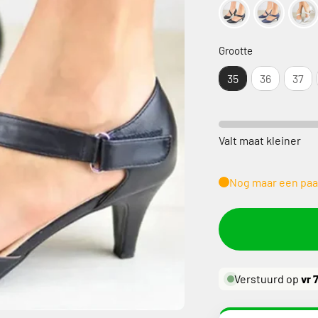
Grootte
Grootte
35
36
37
Valt maat kleiner
Nog maar een paa
Verstuurd op
vr 