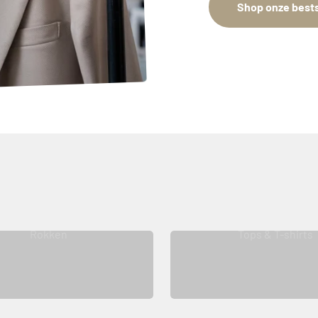
Shop onze bests
Rokken
Tops & T-shirts