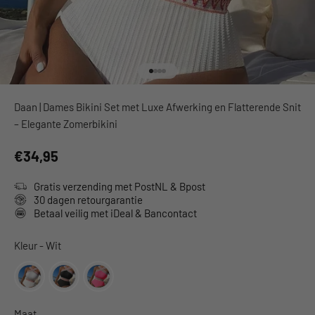
Naar artikel 1
Naar artikel 2
Naar artikel 3
Naar artikel 4
Daan | Dames Bikini Set met Luxe Afwerking en Flatterende Snit
– Elegante Zomerbikini
€34,95
Gratis verzending met PostNL & Bpost
30 dagen retourgarantie
Betaal veilig met iDeal & Bancontact
Kleur
Kleur
-
Wit
Maat
Maat