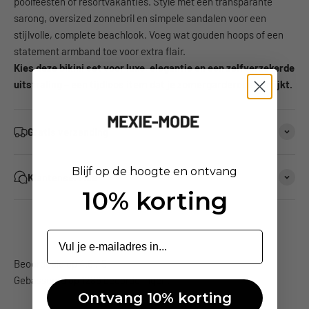
poolfeesten of resortvakanties. Style met een transparante
sarong, oversized zonnebril en simpele sandalen voor een
stijlvolle, complete beachlook. Voeg wat gouden hoops of een
statement armband toe voor extra flair.
Kies deze bikini set voor luxe, elegantie en een zelfverzekerde
uitstraling – een tijdloos item dat je zomergarderobe verrijkt.
Gratis verzending
Blijf op de hoogte en ontvang
Klantenservice
10% korting
Gebasseerd op 1289 beoordelingen.
Ontvang 10% korting