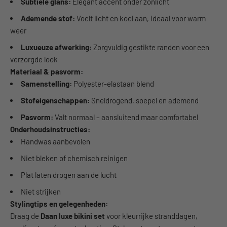
Subtiele glans:
Elegant accent onder zonlicht
Ademende stof:
Voelt licht en koel aan, ideaal voor warm
weer
Luxueuze afwerking:
Zorgvuldig gestikte randen voor een
verzorgde look
Materiaal & pasvorm:
Samenstelling:
Polyester-elastaan blend
Stofeigenschappen:
Sneldrogend, soepel en ademend
Pasvorm:
Valt normaal – aansluitend maar comfortabel
Onderhoudsinstructies:
Handwas aanbevolen
Niet bleken of chemisch reinigen
Plat laten drogen aan de lucht
Niet strijken
Stylingtips en gelegenheden:
Draag de
Daan luxe bikini set
voor kleurrijke stranddagen,