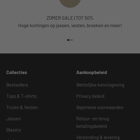
ZOMER SALE | TOT 50%
Hoge kortingen op jassen, vesten, broeken en meer!
Naar artikel 1
Naar artikel 2
Naar artikel 3
Collecties
Aankoopbeleid
Bestsellers
Wettelijke kennisgeving
Tops & T-shirts
Privacy beleid
Truien & Vesten
Algemene voorwaarden
Jassen
Retour- en terug
betalingsbeleid
Blazers
Verzending & levering