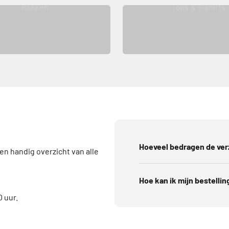
Rokken
Tops & T-shirts
Hoeveel bedragen de ve
een handig overzicht van alle
Hoe kan ik mijn bestellin
 uur.