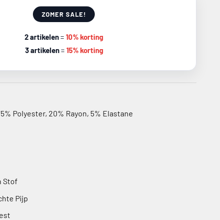
ZOMER SALE!
2 artikelen
=
10% korting
3 artikelen
=
15% korting
5% Polyester, 20% Rayon, 5% Elastane
 Stof
hte Pijp
est