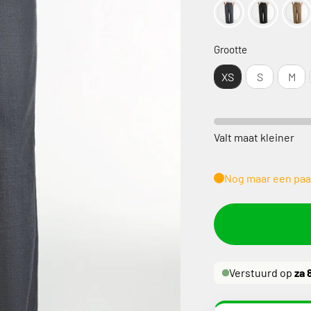
Grootte
Grootte
XS
S
M
Valt maat kleiner
Nog maar een paa
Verstuurd op
za 