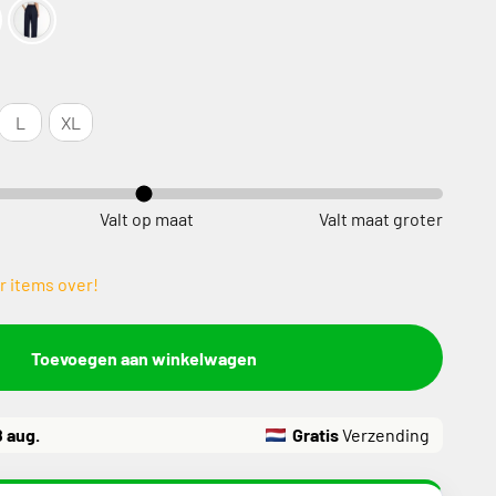
L
XL
Valt op maat
Valt maat groter
r items over!
Toevoegen aan winkelwagen
8 aug.
Gratis
Verzending