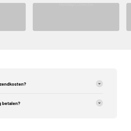
Holiday Collectie
rzendkosten?
g betalen?