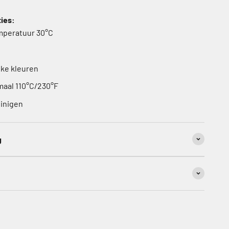
ties:
mperatuur 30°C
jke kleuren
imaal 110°C/230°F
einigen
g