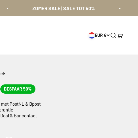
ZOMER SALE | SALE TOT 50%
ZOME
EUR €
Zoeken
Winkelwa
oek
5
BESPAAR 50%
g met PostNL & Bpost
arantie
 iDeal & Bancontact