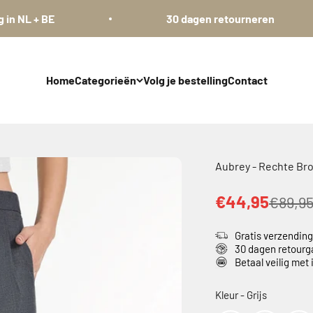
 BE
30 dagen retourneren
Home
Categorieën
Volg je bestelling
Contact
Aubrey - Rechte Br
€44,95
€89,9
Gratis verzendin
30 dagen retourg
Betaal veilig met
Kleur
Kleur
-
Grijs